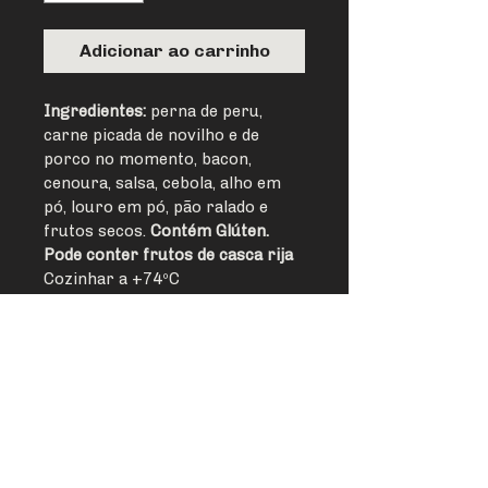
Adicionar ao carrinho
Ingredientes:
 perna de peru, 
carne picada de novilho e de 
porco no momento, bacon, 
cenoura, salsa, cebola, alho em 
pó, louro em pó, pão ralado e 
frutos secos. 
Contém Glúten. 
Pode conter frutos de casca rija
Cozinhar a +74ºC
Conservar entre 0º e 2ºC
Preço ao kg. Peso variável.