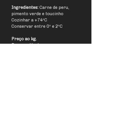
Ingredientes: 
Carne de peru, 
pimento verde e toucinho
Cozinhar a +74ºC
Conservar entre 0º e 2ºC
Preço ao kg.
Peso variável.
T
930 546 944
E
geral@talhospremium.pt
M
Rua Padre Américo, nº 10 R/C Dto,
1600-757
Lisboa