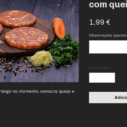
com quei
Preç
1,99 €
Observações (opciona
Quantidade
*
frango no momento, cenoura, queijo e 
Adici