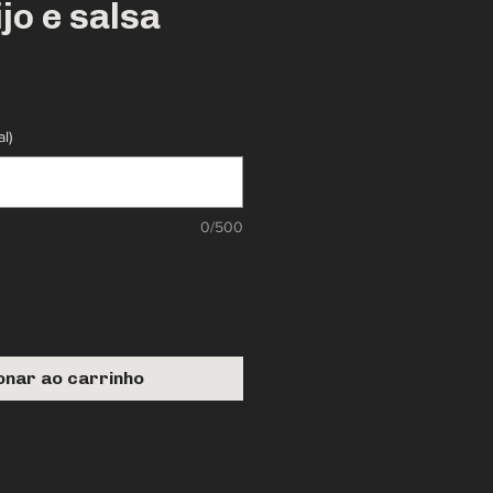
jo e salsa
o
l)
0/500
onar ao carrinho