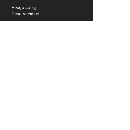
Preço ao kg.
Peso variável.
T
930 546 944
E
geral@talhospremium.pt
M
Rua Padre Américo, nº 10 R/C Dto,
1600-757
Lisboa
Política de privacidade
Livro de reclamações online
Design: Imarte, Atelier