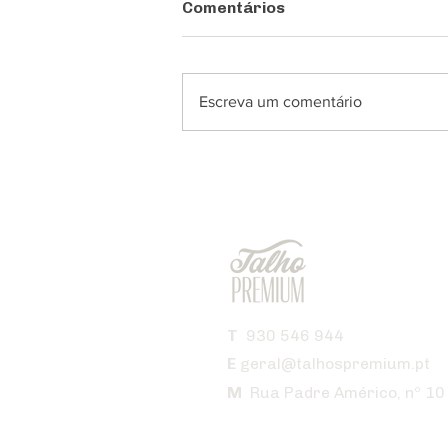
Comentários
Escreva um comentário
T
930 546 944
E
geral@talhospremium.pt
M
Rua Padre Américo, nº 10