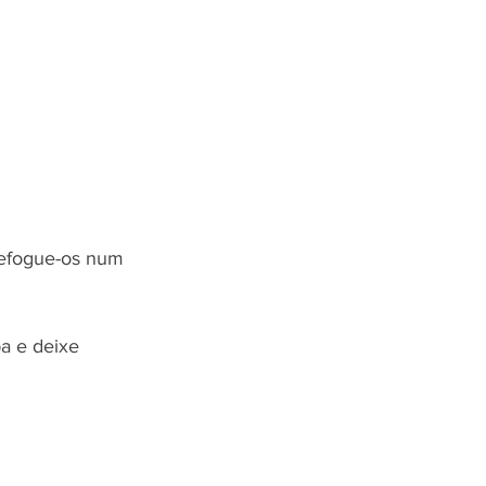
refogue-os num 
a e deixe 