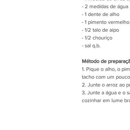
- 2 medidas de água
- 1 dente de alho 
- 1 pimento vermelho
- 1/2 talo de aipo 
- 1/2 chouriço
- sal q.b.
Método de preparaçã
1. Pique o alho, o p
tacho com um pouco 
2. Junte o arroz ao 
3. Junte a água e o s
cozinhar em lume bra